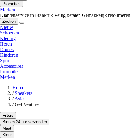
Promoties
Merken
Klantenservice in Frankrijk
Veilig betalen
Gemakkelijk retourneren
Zoeken
Nieuw
Schoenen
Kleding
Heren
Dames
Kinderen
Sport
Accessoires
Promoties
Merken
Home
/
Sneakers
/
Asics
/
Gel-Venture
Filters
Binnen 24 uur verzonden
Maat
Kleur