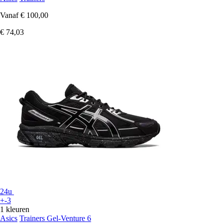
Vanaf
€ 100,00
€ 74,03
24u
+-3
1 kleuren
Asics
Trainers Gel-Venture 6