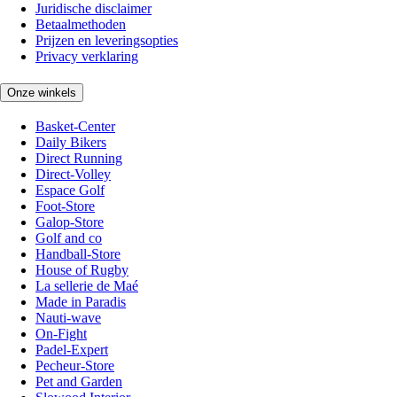
Juridische disclaimer
Betaalmethoden
Prijzen en leveringsopties
Privacy verklaring
Onze winkels
Basket-Center
Daily Bikers
Direct Running
Direct-Volley
Espace Golf
Foot-Store
Galop-Store
Golf and co
Handball-Store
House of Rugby
La sellerie de Maé
Made in Paradis
Nauti-wave
On-Fight
Padel-Expert
Pecheur-Store
Pet and Garden