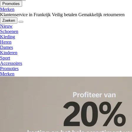
Promoties
Merken
Klantenservice in Frankrijk
Veilig betalen
Gemakkelijk retourneren
Zoeken
Nieuw
Schoenen
Kleding
Heren
Dames
Kinderen
Sport
Accessoires
Promoties
Merken