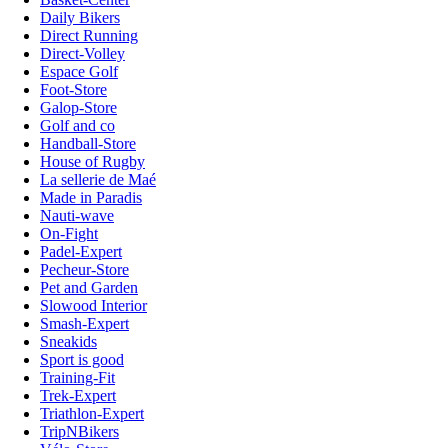
Daily Bikers
Direct Running
Direct-Volley
Espace Golf
Foot-Store
Galop-Store
Golf and co
Handball-Store
House of Rugby
La sellerie de Maé
Made in Paradis
Nauti-wave
On-Fight
Padel-Expert
Pecheur-Store
Pet and Garden
Slowood Interior
Smash-Expert
Sneakids
Sport is good
Training-Fit
Trek-Expert
Triathlon-Expert
TripNBikers