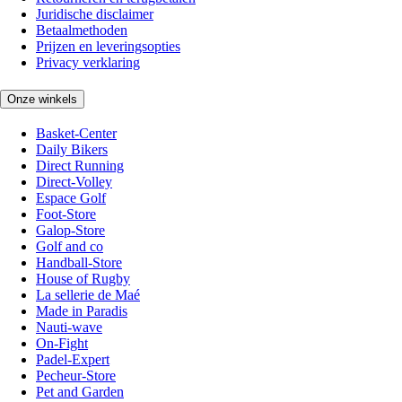
Juridische disclaimer
Betaalmethoden
Prijzen en leveringsopties
Privacy verklaring
Onze winkels
Basket-Center
Daily Bikers
Direct Running
Direct-Volley
Espace Golf
Foot-Store
Galop-Store
Golf and co
Handball-Store
House of Rugby
La sellerie de Maé
Made in Paradis
Nauti-wave
On-Fight
Padel-Expert
Pecheur-Store
Pet and Garden