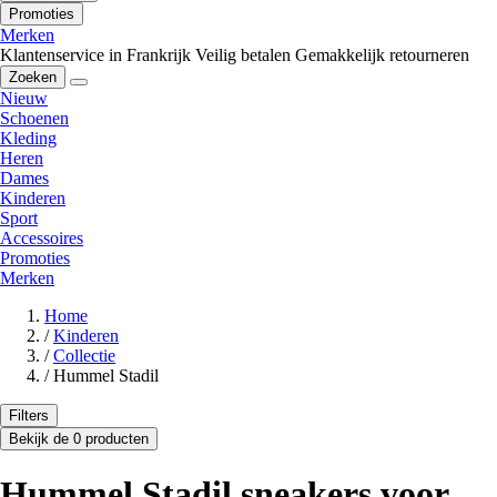
Promoties
Merken
Klantenservice in Frankrijk
Veilig betalen
Gemakkelijk retourneren
Zoeken
Nieuw
Schoenen
Kleding
Heren
Dames
Kinderen
Sport
Accessoires
Promoties
Merken
Home
/
Kinderen
/
Collectie
/
Hummel Stadil
Filters
Bekijk de 0 producten
Hummel Stadil sneakers voor