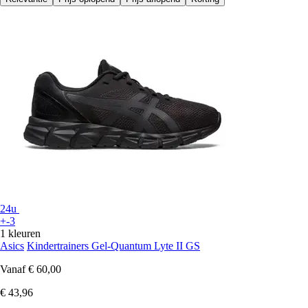
24u
+-3
1 kleuren
Asics
Kindertrainers Gel-Quantum Lyte II GS
Vanaf
€ 60,00
€ 43,96