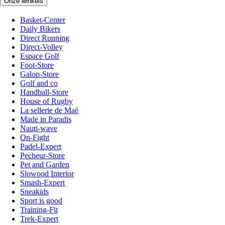
Onze winkels
Basket-Center
Daily Bikers
Direct Running
Direct-Volley
Espace Golf
Foot-Store
Galop-Store
Golf and co
Handball-Store
House of Rugby
La sellerie de Maé
Made in Paradis
Nauti-wave
On-Fight
Padel-Expert
Pecheur-Store
Pet and Garden
Slowood Interior
Smash-Expert
Sneakids
Sport is good
Training-Fit
Trek-Expert