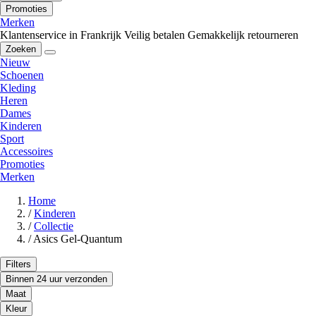
Promoties
Merken
Klantenservice in Frankrijk
Veilig betalen
Gemakkelijk retourneren
Zoeken
Nieuw
Schoenen
Kleding
Heren
Dames
Kinderen
Sport
Accessoires
Promoties
Merken
Home
/
Kinderen
/
Collectie
/
Asics Gel-Quantum
Filters
Binnen 24 uur verzonden
Maat
Kleur