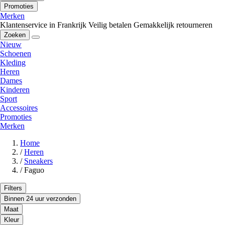
Promoties
Merken
Klantenservice in Frankrijk
Veilig betalen
Gemakkelijk retourneren
Zoeken
Nieuw
Schoenen
Kleding
Heren
Dames
Kinderen
Sport
Accessoires
Promoties
Merken
Home
/
Heren
/
Sneakers
/
Faguo
Filters
Binnen 24 uur verzonden
Maat
Kleur