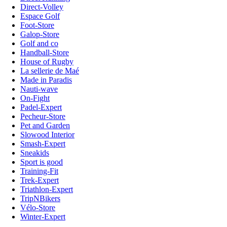
Direct-Volley
Espace Golf
Foot-Store
Galop-Store
Golf and co
Handball-Store
House of Rugby
La sellerie de Maé
Made in Paradis
Nauti-wave
On-Fight
Padel-Expert
Pecheur-Store
Pet and Garden
Slowood Interior
Smash-Expert
Sneakids
Sport is good
Training-Fit
Trek-Expert
Triathlon-Expert
TripNBikers
Vélo-Store
Winter-Expert