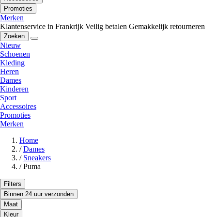
Promoties
Merken
Klantenservice in Frankrijk
Veilig betalen
Gemakkelijk retourneren
Zoeken
Nieuw
Schoenen
Kleding
Heren
Dames
Kinderen
Sport
Accessoires
Promoties
Merken
Home
/
Dames
/
Sneakers
/
Puma
Filters
Binnen 24 uur verzonden
Maat
Kleur