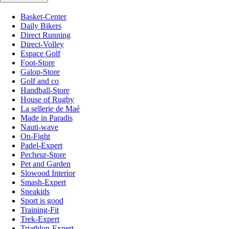
Basket-Center
Daily Bikers
Direct Running
Direct-Volley
Espace Golf
Foot-Store
Galop-Store
Golf and co
Handball-Store
House of Rugby
La sellerie de Maé
Made in Paradis
Nauti-wave
On-Fight
Padel-Expert
Pecheur-Store
Pet and Garden
Slowood Interior
Smash-Expert
Sneakids
Sport is good
Training-Fit
Trek-Expert
Triathlon-Expert