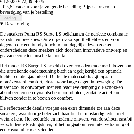
€ 120,00
€ 72,39
-40%
+€ 3,62
cadeau voor je volgende bestelling
Bijgeschreven na
bevestiging van je bestelling
Loading...
Beschrijving
De sneakers Puma RS Surge LS belichamen de perfecte combinatie
van stijl en prestaties. Ontworpen voor sportliefhebbers en voor
degenen die een trendy touch in hun dagelijks leven zoeken,
onderscheiden deze sneakers zich door hun innovatieve ontwerp en
geavanceerde technische kenmerken.
Het model RS Surge LS beschikt over een ademende mesh bovenkant,
die uitstekende ondersteuning biedt en tegelijkertijd een optimale
luchtcirculatie garandeert. Dit lichte materiaal draagt bij aan
ongeëvenaard comfort, ideaal voor lange dagen in beweging. De
tussenzool is ontworpen met een reactieve demping die schokken
absorbeert en een dynamische rebound biedt, zodat je actief kunt
blijven zonder in te boeten op comfort.
De reflecterende details voegen een extra dimensie toe aan deze
sneakers, waardoor je beter zichtbaar bent in omstandigheden met
weinig licht. Het gedurfde en moderne ontwerp van de schoen past bij
verschillende kledingstijlen, of het nu gaat om een intense training of
een casual uitje met vrienden.