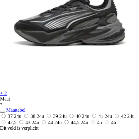
+-2
Maat
*
Maattabel
37
24u
38
24u
39
24u
40
24u
41
24u
42
24u
42,5
43
24u
44
24u
44,5
24u
45
46
Dit veld is verplicht