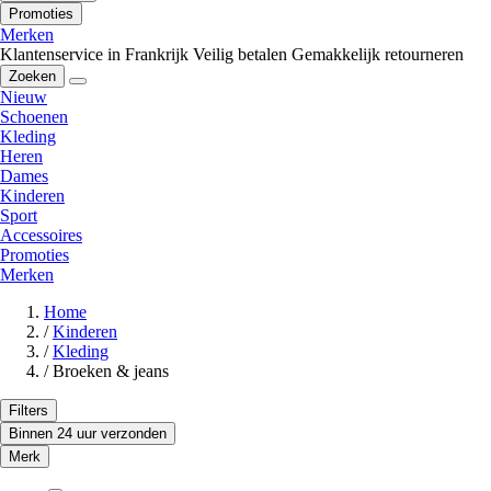
Promoties
Merken
Klantenservice in Frankrijk
Veilig betalen
Gemakkelijk retourneren
Zoeken
Nieuw
Schoenen
Kleding
Heren
Dames
Kinderen
Sport
Accessoires
Promoties
Merken
Home
/
Kinderen
/
Kleding
/
Broeken & jeans
Filters
Binnen 24 uur verzonden
Merk