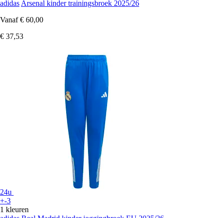
adidas
Arsenal kinder trainingsbroek 2025/26
Vanaf
€ 60,00
€ 37,53
24u
+-3
1 kleuren