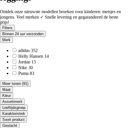
Ontdek onze nieuwste modellen broeken voor kinderen: meisjes en
jongens. Veel merken ✓ Snelle levering en gegarandeerd de beste
prijs!
Filters
Binnen 24 uur verzonden
Merk
adidas
352
Helly Hansen
14
Jordan
15
Nike
30
Puma
83
Meer tonen
(91)
Maat
Kleur
Assortiment
Leeftijdsgroep
Karakteristiek
Soort product
Geslacht