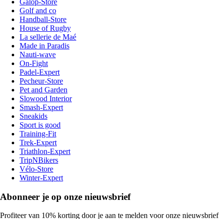
Galop-Store
Golf and co
Handball-Store
House of Rugby
La sellerie de Maé
Made in Paradis
Nauti-wave
On-Fight
Padel-Expert
Pecheur-Store
Pet and Garden
Slowood Interior
Smash-Expert
Sneakids
Sport is good
Training-Fit
Trek-Expert
Triathlon-Expert
TripNBikers
Vélo-Store
Winter-Expert
Abonneer je op onze nieuwsbrief
Profiteer van 10% korting door je aan te melden voor onze nieuwsbrief