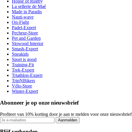
House of Rugby
La sellerie de Maé
Made in Paradis
Nauti-wave
On-Fight
Padel-Expert
Pecheur-Store
Pet and Garden
Slowood Interior
Smash-Expert
Sneakids
Sport is good
Training-Fit
Trek-Expert
Triathlon-Expert
TripNBikers
Vélo-Store
Winter-Expert
Abonneer je op onze nieuwsbrief
Profiteer van 10% korting door je aan te melden voor onze nieuwsbrief
Aanmelden
Blijf verbonden