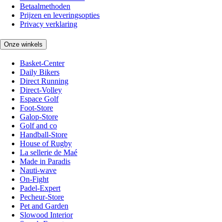
Betaalmethoden
Prijzen en leveringsopties
Privacy verklaring
Onze winkels
Basket-Center
Daily Bikers
Direct Running
Direct-Volley
Espace Golf
Foot-Store
Galop-Store
Golf and co
Handball-Store
House of Rugby
La sellerie de Maé
Made in Paradis
Nauti-wave
On-Fight
Padel-Expert
Pecheur-Store
Pet and Garden
Slowood Interior