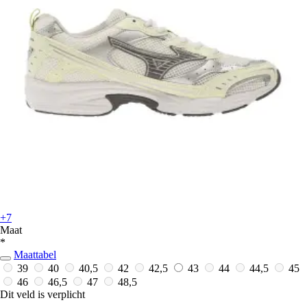
+7
Maat
*
Maattabel
39
40
40,5
42
42,5
43
44
44,5
45
46
46,5
47
48,5
Dit veld is verplicht