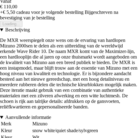
Vanaf
€ 110,00
+€ 5,50
cadeau voor je volgende bestelling
Bijgeschreven na
bevestiging van je bestelling
Loading...
Beschrijving
De MXR weerspiegelt onze wens om de ervaring van hardlopen
Mizuno 2000sen te delen als een uitbreiding van de wereldwijd
erkende Wave Rider 10. De naam MXR komt van de Maximizer-lijn,
een hardlooplijn die al jaren op onze thuismarkt wordt aangeboden om
de kwaliteit van Mizuno aan een breed publiek te bieden. De MXR is
een instapmodel, maar blijft trouw aan de essentie van Mizuno met een
hoog niveau van kwaliteit en technologie. Er is bijzondere aandacht
besteed aan het nieuwe gereedschap, met een hoog detailniveau en
meerdere rubberen delen die technische kleurblokken mogelijk maken.
Deze iteratie maakt gebruik van een combinatie van authentieke
materialen met een zilveren afwerking en een witte luchtmesh. De
schoen is rijk aan talrijke details: afdrukken op de gansvoeten,
reliëfkwartieren en gepersonaliseerde banden.
Aanvullende informatie
Merk
Mizuno
Kleur
snow white/quiet shade/sylvgreen
Kleur
Wit