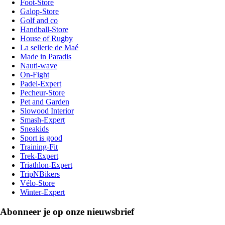
Foot-Store
Galop-Store
Golf and co
Handball-Store
House of Rugby
La sellerie de Maé
Made in Paradis
Nauti-wave
On-Fight
Padel-Expert
Pecheur-Store
Pet and Garden
Slowood Interior
Smash-Expert
Sneakids
Sport is good
Training-Fit
Trek-Expert
Triathlon-Expert
TripNBikers
Vélo-Store
Winter-Expert
Abonneer je op onze nieuwsbrief