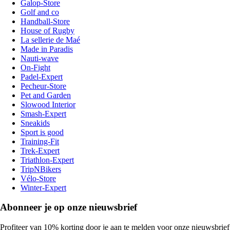
Galop-Store
Golf and co
Handball-Store
House of Rugby
La sellerie de Maé
Made in Paradis
Nauti-wave
On-Fight
Padel-Expert
Pecheur-Store
Pet and Garden
Slowood Interior
Smash-Expert
Sneakids
Sport is good
Training-Fit
Trek-Expert
Triathlon-Expert
TripNBikers
Vélo-Store
Winter-Expert
Abonneer je op onze nieuwsbrief
Profiteer van 10% korting door je aan te melden voor onze nieuwsbrief