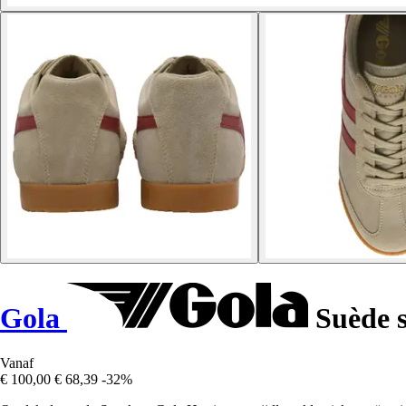
Gola
Suède s
Vanaf
€ 100,00
€ 68,39
-32%