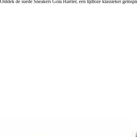
Ontdek de suede Sneakers Gola Harrier, een tijdloze klassieker geïnspir