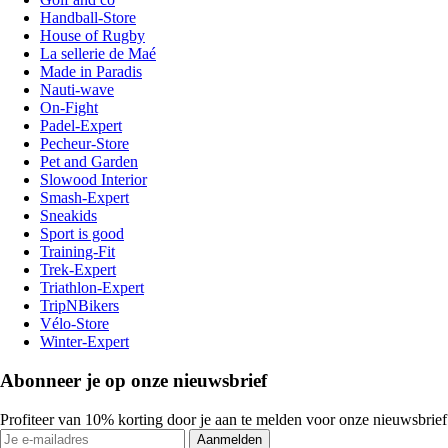
Handball-Store
House of Rugby
La sellerie de Maé
Made in Paradis
Nauti-wave
On-Fight
Padel-Expert
Pecheur-Store
Pet and Garden
Slowood Interior
Smash-Expert
Sneakids
Sport is good
Training-Fit
Trek-Expert
Triathlon-Expert
TripNBikers
Vélo-Store
Winter-Expert
Abonneer je op onze nieuwsbrief
Profiteer van 10% korting door je aan te melden voor onze nieuwsbrief
Aanmelden