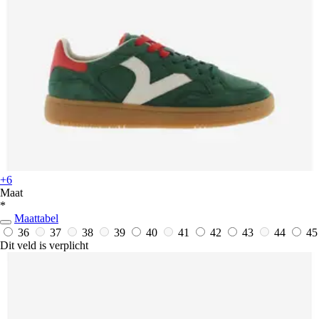
+6
Maat
*
Maattabel
36
37
38
39
40
41
42
43
44
45
Dit veld is verplicht