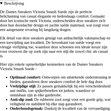
Beschrijving
De Dames Sneakers Victoria Smash Suede zijn de perfecte
belichaming van casual elegantie en hedendaags comfort. Gemaakt
door het iconische merk Victoria, onderscheiden deze sneakers zich
door hun doordachte design en zachte suède materiaal, wat zorgt voor
een aangename ervaring bij langdurig dragen.
Elk detail van deze sneakers getuigt van ambachtelijk vakmanschap en
een toewijding aan kwaliteit. De bovenkant van suède voegt een
vleugje verfijning toe, waardoor deze schoenen een ideale keuze zijn
voor vrouwen die op zoek zijn naar een stijl die zowel chic als casual
is.
Hier zijn enkele opmerkelijke kenmerken van de Dames Sneakers
Victoria Smash Suede :
Optimaal comfort:
Ontworpen om uitstekende ondersteuning te
bieden, garanderen deze sneakers comfort de hele dag door.
Veelzijdige stijl:
Ze passen gemakkelijk bij een verscheidenheid
aan outfits, van spijkerbroeken tot jurken, waardoor ze
onmisbaar zijn in elke garderobe.
Anti-slip zool:
De rubberen zool zorgt voor een goede grip, wat
veiligheid en stabiliteit bij elke stap garandeert.
Onderhoudsgemak:
Dankzij de kwaliteit van de vervaardiging