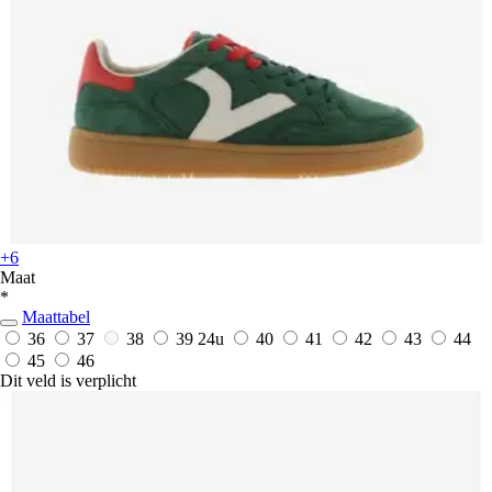
+6
Maat
*
Maattabel
36
37
38
39
24u
40
41
42
43
44
45
46
Dit veld is verplicht