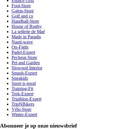
Espace Golf
Foot-Store
Galop-Store
Golf and co
Handball-Store
House of Rugby
La sellerie de Maé
Made in Paradis
Nauti-wave
On-Fight
Padel-Expert
Pecheur-Store
Pet and Garden
Slowood Interior
Smash-Expert
Sneakids
Sport is good
Training-Fit
Trek-Expert
Triathlon-Expert
TripNBikers
Vélo-Store
Winter-Expert
Abonneer je op onze nieuwsbrief