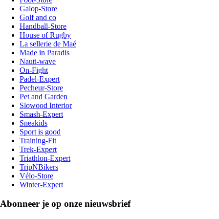
Galop-Store
Golf and co
Handball-Store
House of Rugby
La sellerie de Maé
Made in Paradis
Nauti-wave
On-Fight
Padel-Expert
Pecheur-Store
Pet and Garden
Slowood Interior
Smash-Expert
Sneakids
Sport is good
Training-Fit
Trek-Expert
Triathlon-Expert
TripNBikers
Vélo-Store
Winter-Expert
Abonneer je op onze nieuwsbrief