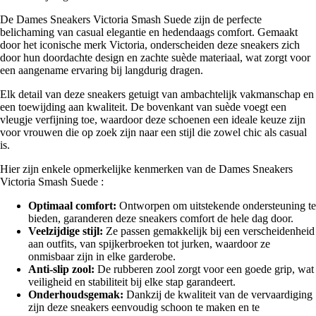
De Dames Sneakers Victoria Smash Suede zijn de perfecte
belichaming van casual elegantie en hedendaags comfort. Gemaakt
door het iconische merk Victoria, onderscheiden deze sneakers zich
door hun doordachte design en zachte suède materiaal, wat zorgt voor
een aangename ervaring bij langdurig dragen.
Elk detail van deze sneakers getuigt van ambachtelijk vakmanschap en
een toewijding aan kwaliteit. De bovenkant van suède voegt een
vleugje verfijning toe, waardoor deze schoenen een ideale keuze zijn
voor vrouwen die op zoek zijn naar een stijl die zowel chic als casual
is.
Hier zijn enkele opmerkelijke kenmerken van de Dames Sneakers
Victoria Smash Suede :
Optimaal comfort:
Ontworpen om uitstekende ondersteuning te
bieden, garanderen deze sneakers comfort de hele dag door.
Veelzijdige stijl:
Ze passen gemakkelijk bij een verscheidenheid
aan outfits, van spijkerbroeken tot jurken, waardoor ze
onmisbaar zijn in elke garderobe.
Anti-slip zool:
De rubberen zool zorgt voor een goede grip, wat
veiligheid en stabiliteit bij elke stap garandeert.
Onderhoudsgemak:
Dankzij de kwaliteit van de vervaardiging
zijn deze sneakers eenvoudig schoon te maken en te