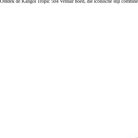
Ontdek de Kangol Tropic 504 Ventair hoed, die iconische stijl combin