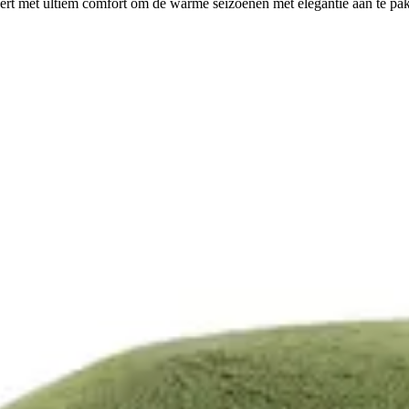
eert met ultiem comfort om de warme seizoenen met elegantie aan te pa