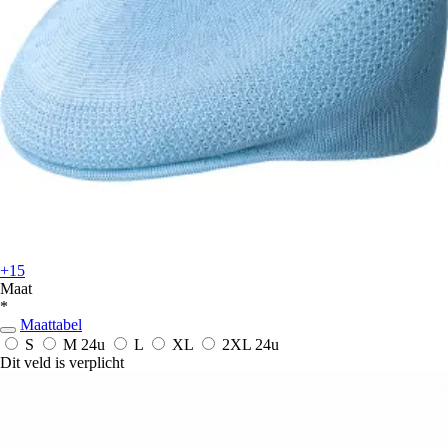
+15
Maat
*
Maattabel
S
M
24u
L
XL
2XL
24u
Dit veld is verplicht