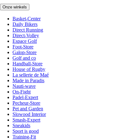
Onze winkels
Basket-Center
Daily Bikers
Direct Running
Direct-Volley
Espace Golf
Foot-Store
Galop-Store
Golf and co
Handball-Store
House of Rugby
La sellerie de Maé
Made in Paradis
Nauti-wave
On-Fight
Padel-Expert
Pecheur-Store
Pet and Garden
Slowood Interior
Smash-Expert
Sneakids
Sport is good
Training-Fit