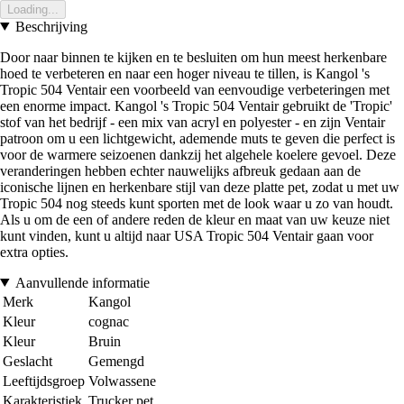
Loading...
Beschrijving
Door naar binnen te kijken en te besluiten om hun meest herkenbare
hoed te verbeteren en naar een hoger niveau te tillen, is Kangol 's
Tropic 504 Ventair een voorbeeld van eenvoudige verbeteringen met
een enorme impact. Kangol 's Tropic 504 Ventair gebruikt de 'Tropic'
stof van het bedrijf - een mix van acryl en polyester - en zijn Ventair
patroon om u een lichtgewicht, ademende muts te geven die perfect is
voor de warmere seizoenen dankzij het algehele koelere gevoel. Deze
veranderingen hebben echter nauwelijks afbreuk gedaan aan de
iconische lijnen en herkenbare stijl van deze platte pet, zodat u met uw
Tropic 504 nog steeds kunt sporten met de look waar u zo van houdt.
Als u om de een of andere reden de kleur en maat van uw keuze niet
kunt vinden, kunt u altijd naar USA Tropic 504 Ventair gaan voor
extra opties.
Aanvullende informatie
Merk
Kangol
Kleur
cognac
Kleur
Bruin
Geslacht
Gemengd
Leeftijdsgroep
Volwassene
Karakteristiek
Trucker pet