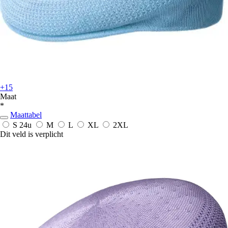
+15
Maat
*
Maattabel
S
24u
M
L
XL
2XL
Dit veld is verplicht