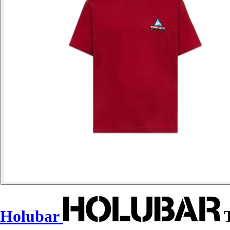
Holubar
T