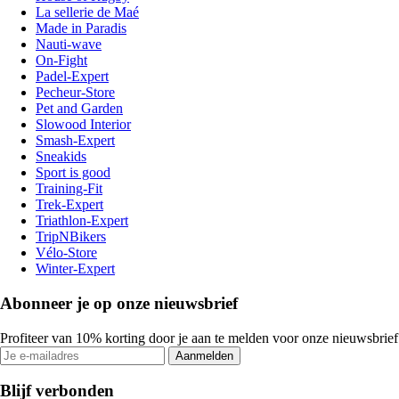
La sellerie de Maé
Made in Paradis
Nauti-wave
On-Fight
Padel-Expert
Pecheur-Store
Pet and Garden
Slowood Interior
Smash-Expert
Sneakids
Sport is good
Training-Fit
Trek-Expert
Triathlon-Expert
TripNBikers
Vélo-Store
Winter-Expert
Abonneer je op onze nieuwsbrief
Profiteer van 10% korting door je aan te melden voor onze nieuwsbrief
Aanmelden
Blijf verbonden