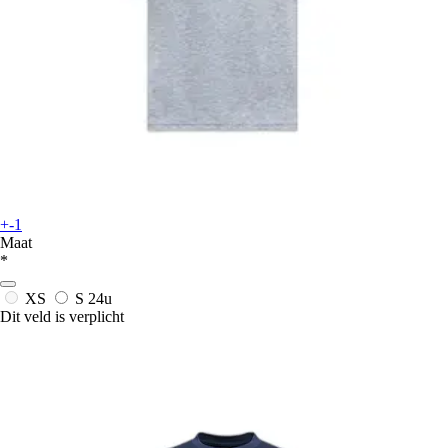
+-1
Maat
*
XS
S
24u
Dit veld is verplicht