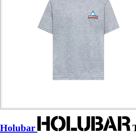
Holubar
T