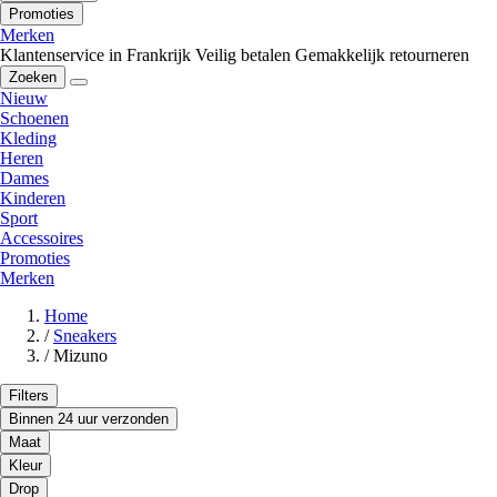
Promoties
Merken
Klantenservice in Frankrijk
Veilig betalen
Gemakkelijk retourneren
Zoeken
Nieuw
Schoenen
Kleding
Heren
Dames
Kinderen
Sport
Accessoires
Promoties
Merken
Home
/
Sneakers
/
Mizuno
Filters
Binnen 24 uur verzonden
Maat
Kleur
Drop