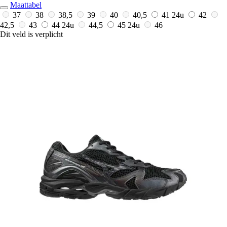
Maattabel
37
38
38,5
39
40
40,5
41
24u
42
42,5
43
44
24u
44,5
45
24u
46
Dit veld is verplicht