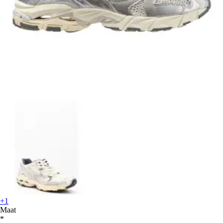
+1
Maat
*