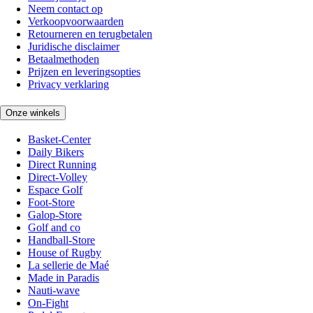
Neem contact op
Verkoopvoorwaarden
Retourneren en terugbetalen
Juridische disclaimer
Betaalmethoden
Prijzen en leveringsopties
Privacy verklaring
Onze winkels
Basket-Center
Daily Bikers
Direct Running
Direct-Volley
Espace Golf
Foot-Store
Galop-Store
Golf and co
Handball-Store
House of Rugby
La sellerie de Maé
Made in Paradis
Nauti-wave
On-Fight