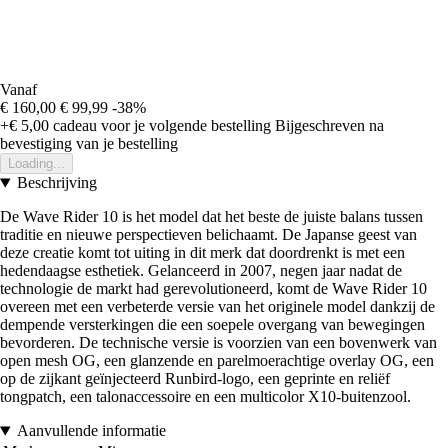
Vanaf
€ 160,00
€ 99,99
-38%
+€ 5,00
cadeau voor je volgende bestelling
Bijgeschreven na
bevestiging van je bestelling
Loading...
Beschrijving
De Wave Rider 10 is het model dat het beste de juiste balans tussen
traditie en nieuwe perspectieven belichaamt. De Japanse geest van
deze creatie komt tot uiting in dit merk dat doordrenkt is met een
hedendaagse esthetiek. Gelanceerd in 2007, negen jaar nadat de
technologie de markt had gerevolutioneerd, komt de Wave Rider 10
overeen met een verbeterde versie van het originele model dankzij de
dempende versterkingen die een soepele overgang van bewegingen
bevorderen. De technische versie is voorzien van een bovenwerk van
open mesh OG, een glanzende en parelmoerachtige overlay OG, een
op de zijkant geïnjecteerd Runbird-logo, een geprinte en reliëf
tongpatch, een talonaccessoire en een multicolor X10-buitenzool.
Aanvullende informatie