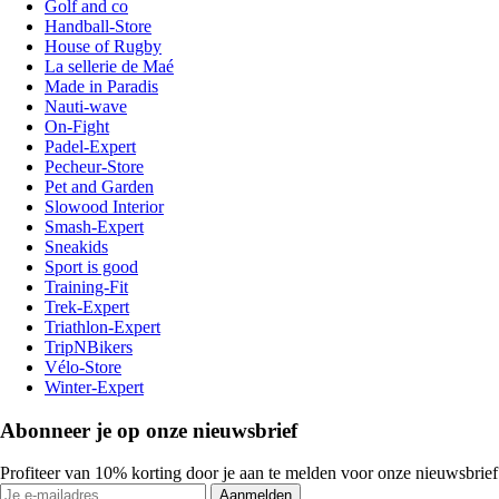
Golf and co
Handball-Store
House of Rugby
La sellerie de Maé
Made in Paradis
Nauti-wave
On-Fight
Padel-Expert
Pecheur-Store
Pet and Garden
Slowood Interior
Smash-Expert
Sneakids
Sport is good
Training-Fit
Trek-Expert
Triathlon-Expert
TripNBikers
Vélo-Store
Winter-Expert
Abonneer je op onze nieuwsbrief
Profiteer van 10% korting door je aan te melden voor onze nieuwsbrief
Aanmelden