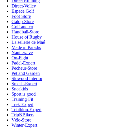
Direct Running
Direct-Volley
Espace Golf
Foot-Store
Galop-Store
Golf and co
Handball-Store
House of Rugby
La sellerie de Maé
Made in Paradis
Nauti-wave
On-Fight
Padel-Expert
Pecheur-Store
Pet and Garden
Slowood Interior
Smash-Expert
Sneakids
Sport is good
Training-Fit
Trek-Expert
Triathlon-Expert
TripNBikers
Vélo-Store
Winter-Expert