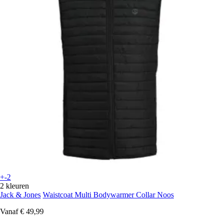
+-2
2 kleuren
Jack & Jones
Waistcoat Multi Bodywarmer Collar Noos
Vanaf
€ 49,99