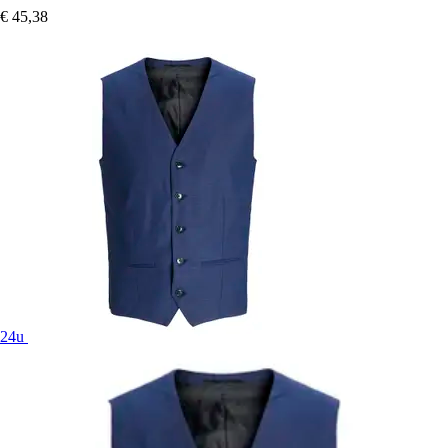
€ 45,38
24u