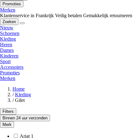
Promoties
Merken
Klantenservice in Frankrijk
Veilig betalen
Gemakkelijk retourneren
Zoeken
Nieuw
Schoenen
Kleding
Heren
Dames
Kinderen
Sport
Accessoires
Promoties
Merken
Home
/
Kleding
/
Gilet
Filters
Binnen 24 uur verzonden
Merk
Ariat
1