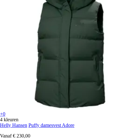
+0
4 kleuren
Helly Hansen
Puffy damesvest Adore
Vanaf
€ 230,00