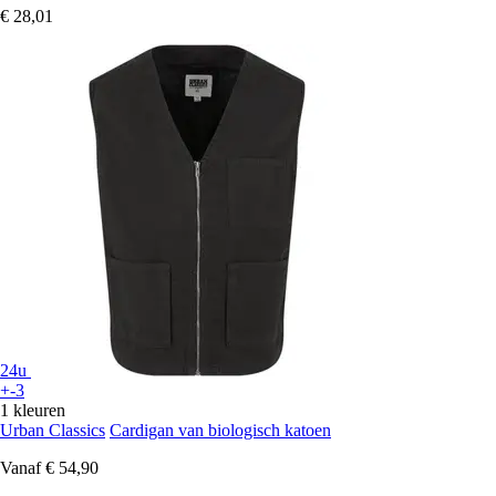
€ 28,01
24u
+-3
1 kleuren
Urban Classics
Cardigan van biologisch katoen
Vanaf
€ 54,90