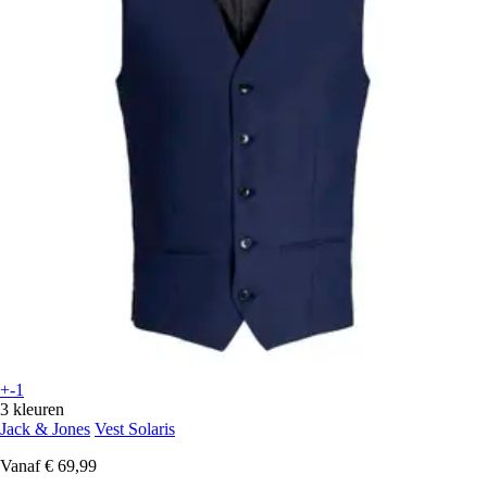
+-1
3 kleuren
Jack & Jones
Vest Solaris
Vanaf
€ 69,99