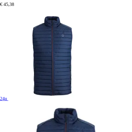
€ 45,38
24u