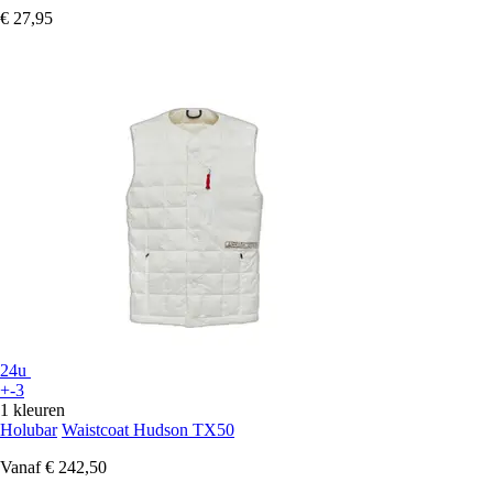
€ 27,95
24u
+-3
1 kleuren
Holubar
Waistcoat Hudson TX50
Vanaf
€ 242,50