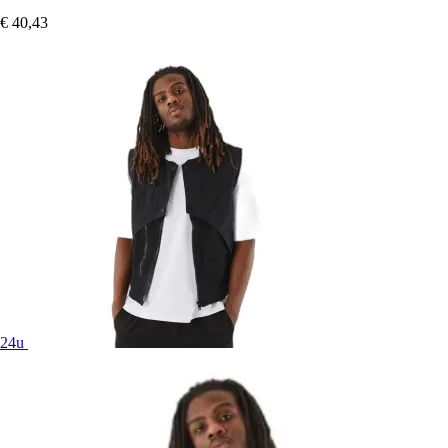
€ 40,43
24u