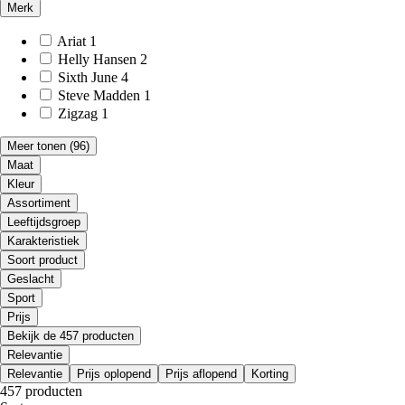
Merk
Ariat
1
Helly Hansen
2
Sixth June
4
Steve Madden
1
Zigzag
1
Meer tonen
(96)
Maat
Kleur
Assortiment
Leeftijdsgroep
Karakteristiek
Soort product
Geslacht
Sport
Prijs
Bekijk de 457 producten
Relevantie
Relevantie
Prijs oplopend
Prijs aflopend
Korting
457 producten