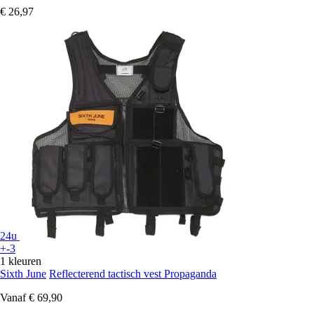
€ 26,97
24u
+-3
1 kleuren
Sixth June
Reflecterend tactisch vest Propaganda
Vanaf
€ 69,90