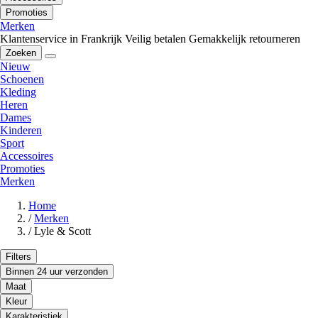
Promoties
Merken
Klantenservice in Frankrijk
Veilig betalen
Gemakkelijk retourneren
Zoeken
Nieuw
Schoenen
Kleding
Heren
Dames
Kinderen
Sport
Accessoires
Promoties
Merken
Home
/
Merken
/
Lyle & Scott
Filters
Binnen 24 uur verzonden
Maat
Kleur
Karakteristiek