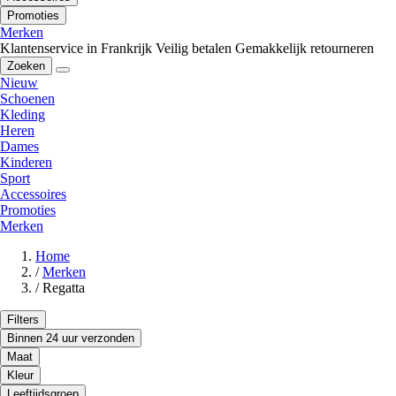
Promoties
Merken
Klantenservice in Frankrijk
Veilig betalen
Gemakkelijk retourneren
Zoeken
Nieuw
Schoenen
Kleding
Heren
Dames
Kinderen
Sport
Accessoires
Promoties
Merken
Home
/
Merken
/
Regatta
Filters
Binnen 24 uur verzonden
Maat
Kleur
Leeftijdsgroep