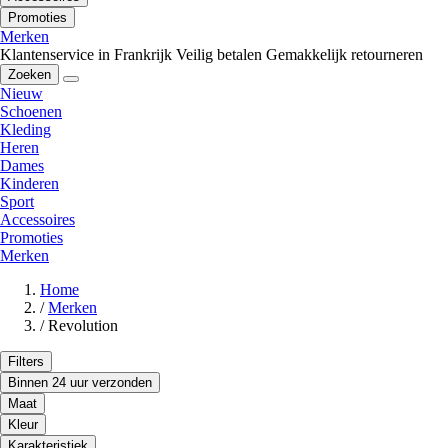
Promoties
Merken
Klantenservice in Frankrijk
Veilig betalen
Gemakkelijk retourneren
Zoeken
Nieuw
Schoenen
Kleding
Heren
Dames
Kinderen
Sport
Accessoires
Promoties
Merken
Home
/
Merken
/
Revolution
Filters
Binnen 24 uur verzonden
Maat
Kleur
Karakteristiek