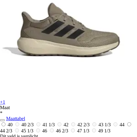
+1
Maat
*
Maattabel
40
40 2/3
41 1/3
42
42 2/3
43 1/3
44
44 2/3
45 1/3
46
46 2/3
47 1/3
49 1/3
Dit veld is verplicht