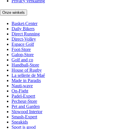
Privacy verklaring
Onze winkels
Basket-Center
Daily Bikers
Direct Running
Direct-Volley
Espace Golf
Foot-Store
Galop-Store
Golf and co
Handball-Store
House of Rugby
La sellerie de Maé
Made in Paradis
Nauti-wave
On-Fight
Padel-Expert
Pecheur-Store
Pet and Garden
Slowood Interior
Smash-Expert
Sneakids
Sport is good