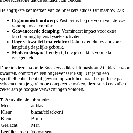
modeaccessoire dat de aandacht zal trekken.
Belangrijkste kenmerken van de Sneakers adidas Ultimashow 2.0:
Ergonomisch ontwerp:
Past perfect bij de vorm van de voet
voor optimaal comfort.
Geavanceerde demping:
Vermindert impact voor extra
bescherming tijdens fysieke activiteit.
Hogere kwaliteit materialen:
Robuust en duurzaam voor
langdurig dagelijks gebruik.
Modern design:
Trendy stijl die geschikt is voor elke
gelegenheid.
Door te kiezen voor de Sneakers adidas Ultimashow 2.0, kies je voor
kwaliteit, comfort en een ongeëvenaarde stijl. Of je nu een
sportliefhebber bent of gewoon op zoek bent naar het perfecte paar
schoenen om je garderobe compleet te maken, deze sneakers zullen
zeker aan je hoogste verwachtingen voldoen.
Aanvullende informatie
Merk
adidas
Kleur
blacar/cblack/crli
Kleur
Bruin
Geslacht
Man
Leeftijdsgroep
Volwassene