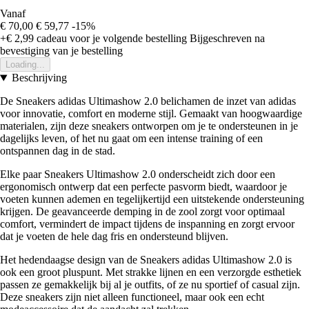
Vanaf
€ 70,00
€ 59,77
-15%
+€ 2,99
cadeau voor je volgende bestelling
Bijgeschreven na
bevestiging van je bestelling
Loading...
Beschrijving
De Sneakers adidas Ultimashow 2.0 belichamen de inzet van adidas
voor innovatie, comfort en moderne stijl. Gemaakt van hoogwaardige
materialen, zijn deze sneakers ontworpen om je te ondersteunen in je
dagelijks leven, of het nu gaat om een intense training of een
ontspannen dag in de stad.
Elke paar Sneakers Ultimashow 2.0 onderscheidt zich door een
ergonomisch ontwerp dat een perfecte pasvorm biedt, waardoor je
voeten kunnen ademen en tegelijkertijd een uitstekende ondersteuning
krijgen. De geavanceerde demping in de zool zorgt voor optimaal
comfort, vermindert de impact tijdens de inspanning en zorgt ervoor
dat je voeten de hele dag fris en ondersteund blijven.
Het hedendaagse design van de Sneakers adidas Ultimashow 2.0 is
ook een groot pluspunt. Met strakke lijnen en een verzorgde esthetiek
passen ze gemakkelijk bij al je outfits, of ze nu sportief of casual zijn.
Deze sneakers zijn niet alleen functioneel, maar ook een echt