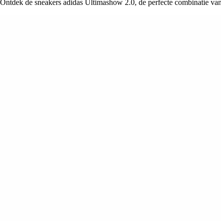
Ontdek de sneakers adidas Ultimashow 2.0, de perfecte combinatie van ui