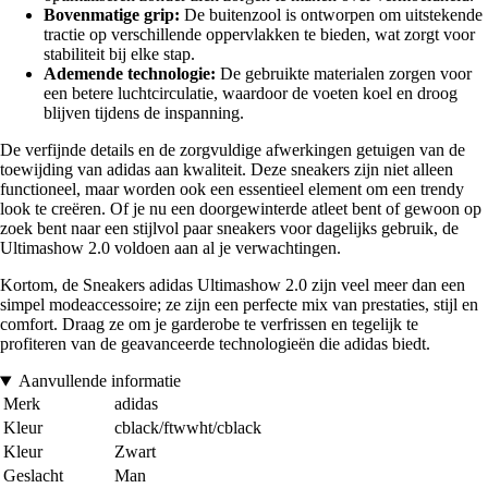
Bovenmatige grip:
De buitenzool is ontworpen om uitstekende
tractie op verschillende oppervlakken te bieden, wat zorgt voor
stabiliteit bij elke stap.
Ademende technologie:
De gebruikte materialen zorgen voor
een betere luchtcirculatie, waardoor de voeten koel en droog
blijven tijdens de inspanning.
De verfijnde details en de zorgvuldige afwerkingen getuigen van de
toewijding van adidas aan kwaliteit. Deze sneakers zijn niet alleen
functioneel, maar worden ook een essentieel element om een trendy
look te creëren. Of je nu een doorgewinterde atleet bent of gewoon op
zoek bent naar een stijlvol paar sneakers voor dagelijks gebruik, de
Ultimashow 2.0 voldoen aan al je verwachtingen.
Kortom, de Sneakers adidas Ultimashow 2.0 zijn veel meer dan een
simpel modeaccessoire; ze zijn een perfecte mix van prestaties, stijl en
comfort. Draag ze om je garderobe te verfrissen en tegelijk te
profiteren van de geavanceerde technologieën die adidas biedt.
Aanvullende informatie
Merk
adidas
Kleur
cblack/ftwwht/cblack
Kleur
Zwart
Geslacht
Man