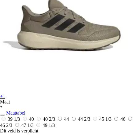
+1
Maat
*
Maattabel
39 1/3
40
40 2/3
44
44 2/3
45 1/3
46
46 2/3
47 1/3
49 1/3
Dit veld is verplicht