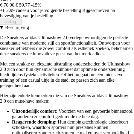
€ 70,00
€ 59,77
-15%
+€ 2,99
cadeau voor je volgende bestelling
Bijgeschreven na
bevestiging van je bestelling
Loading...
Beschrijving
De Sneakers adidas Ultimashow 2.0 vertegenwoordigen de perfecte
combinatie van moderne stijl en sportfunctionaliteit. Ontworpen voor
sneakerliefhebbers die zowel comfort als esthetiek zoeken, belichamen
deze sneakers de innovatieve geest van het merk adidas.
Met een strakke en elegante uitstraling onderscheiden de Ultimashow
2.0 zich door hun dynamische silhouet dat optimale ondersteuning
biedt tijdens fysieke activiteiten. Of het nu gaat om een intensieve
training of een casual uitje in de stad, ze passen zich aan elke
gelegenheid aan.
Hier zijn enkele kenmerken die van de Sneakers adidas Ultimashow
2.0 een must-have maken:
Uitzonderlijk comfort:
Voorzien van een gevoerde binnenzool,
garanderen ze comfort gedurende de hele dag.
Reagerende demping:
Hun dempingstechnologie absorbeert
schokken, waardoor sporters hun prestaties kunnen
optimaliseren zonder zich zorgen te maken over vermoeidheid.