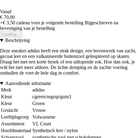
Vanaf
€ 70,00
+€ 3,50
cadeau voor je volgende bestelling
Bijgeschreven na
bevestiging van je bestelling
Loading...
Beschrijving
Deze sneaker adidas heeft een strak design, een bovenwerk van zacht,
gecoat leer en een vulkaniseerde buitenzool geïnspireerd op skaten.
Draag het met een korte broek of een uitlopende rok. Hoe dan ook, je
wilt het niet meer afdoen. De lichte demping en de zachte voering
omhullen de voet de hele dag in comfort.
Aanvullende informatie
Merk
adidas
Kleur
cgreen/segrsp/gum3
Kleur
Groen
Geslacht
Vrouw
Leeftijdsgroep
Volwassene
Assortiment
VL Court
Hoofdmateriaal
Synthetisch leer / nylon
Schoenzool
synthetische zool met schokdemper