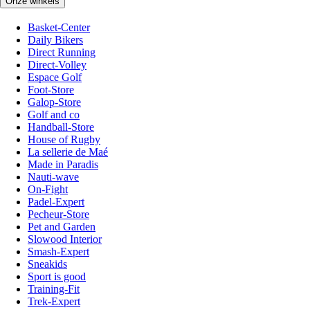
Onze winkels
Basket-Center
Daily Bikers
Direct Running
Direct-Volley
Espace Golf
Foot-Store
Galop-Store
Golf and co
Handball-Store
House of Rugby
La sellerie de Maé
Made in Paradis
Nauti-wave
On-Fight
Padel-Expert
Pecheur-Store
Pet and Garden
Slowood Interior
Smash-Expert
Sneakids
Sport is good
Training-Fit
Trek-Expert