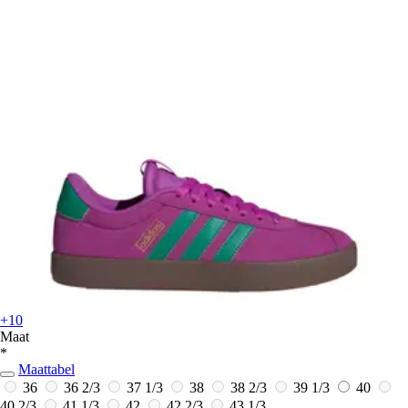
+10
Maat
*
Maattabel
36
36 2/3
37 1/3
38
38 2/3
39 1/3
40
40 2/3
41 1/3
42
42 2/3
43 1/3