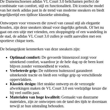
De Damenschoenen adidas VL Court 3.0 belichamen perfect de
combinatie van comfort, stijl en functionaliteit. Dit iconische model
van het merk adidas past in de trend van moderne sneakers en biedt
tegelijkertijd een tijdloze klassieke uitstraling.
Ontworpen voor vrouwen die zowel van casual stijl als elegantie
houden, zijn deze sneakers ideaal voor dagelijks gebruik. Of het nu
gaat om een uitje met vrienden, een shoppingtrip of een wandeling in
de stad, de adidas VL Court 3.0 zullen je outfit aanvullen met een
sportieve chique toets.
De belangrijkste kenmerken van deze sneakers zijn:
Optimaal comfort:
De gevoerde binnenzool zorgt voor
uitstekend comfort, waardoor je de hele dag op de been kunt
blijven zonder vermoeidheid te voelen.
Verbeterde grip:
De rubberen buitenzool garandeert
uitstekende tractie en biedt een veilige grip op verschillende
oppervlakken.
Klassiek design:
Het strakke ontwerp en de verzorgde
afwerkingen maken de VL Court 3.0 een veelzijdige keuze die
bij veel outfits past.
Materialen van hoge kwaliteit:
Gemaakt van duurzame
materialen, zijn ze ontworpen om de tand des tijds te doorstaan
terwijl ze hun uitstraling behouden.