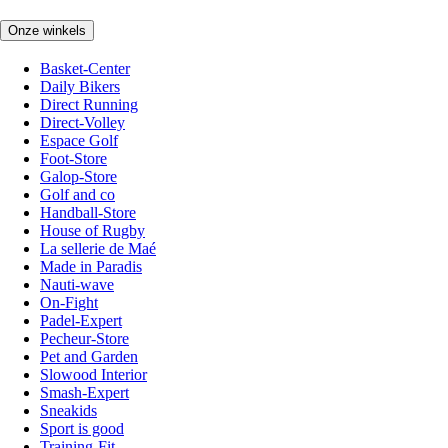
Onze winkels
Basket-Center
Daily Bikers
Direct Running
Direct-Volley
Espace Golf
Foot-Store
Galop-Store
Golf and co
Handball-Store
House of Rugby
La sellerie de Maé
Made in Paradis
Nauti-wave
On-Fight
Padel-Expert
Pecheur-Store
Pet and Garden
Slowood Interior
Smash-Expert
Sneakids
Sport is good
Training-Fit