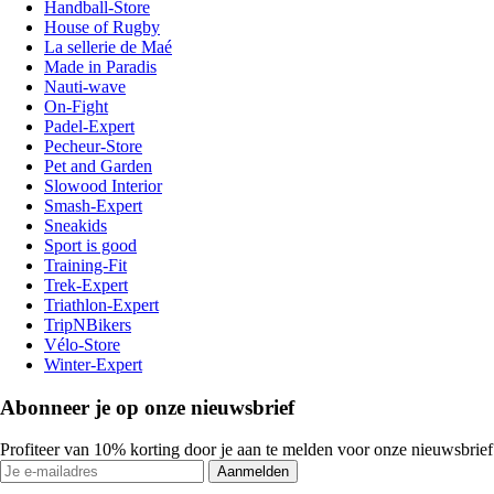
Handball-Store
House of Rugby
La sellerie de Maé
Made in Paradis
Nauti-wave
On-Fight
Padel-Expert
Pecheur-Store
Pet and Garden
Slowood Interior
Smash-Expert
Sneakids
Sport is good
Training-Fit
Trek-Expert
Triathlon-Expert
TripNBikers
Vélo-Store
Winter-Expert
Abonneer je op onze nieuwsbrief
Profiteer van 10% korting door je aan te melden voor onze nieuwsbrief
Aanmelden