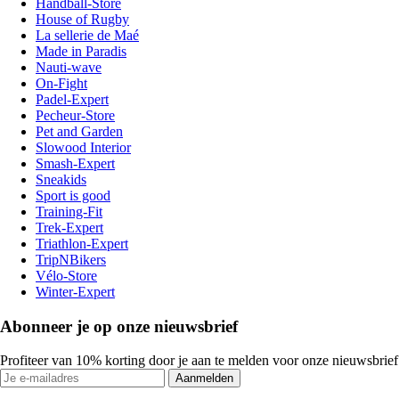
Handball-Store
House of Rugby
La sellerie de Maé
Made in Paradis
Nauti-wave
On-Fight
Padel-Expert
Pecheur-Store
Pet and Garden
Slowood Interior
Smash-Expert
Sneakids
Sport is good
Training-Fit
Trek-Expert
Triathlon-Expert
TripNBikers
Vélo-Store
Winter-Expert
Abonneer je op onze nieuwsbrief
Profiteer van 10% korting door je aan te melden voor onze nieuwsbrief
Aanmelden