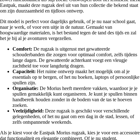
Eastpak, maakt deze rugzak deel uit van hun collectie die bekend staat
om zijn duurzaamheid en tijdloos ontwerp.
Dit model is perfect voor dagelijks gebruik, of je nu naar school gaat,
naar je werk, of voor een uitje in de natuur. Gemaakt van
hoogwaardige materialen, is het bestand tegen de tand des tijds en zal
het je bij al je avonturen vergezellen.
Comfort:
De rugzak is uitgerust met gewatteerde
schouderbanden die zorgen voor optimaal comfort, zelfs tijdens
lange dagen. De gewatteerde achterkant voegt een vleugje
zachtheid toe voor langdurig dragen.
Capaciteit:
Het ruime ontwerp maakt het mogelijk om al je
essentials op te bergen, of het nu boeken, laptops of persoonlijke
spullen zijn.
Organisatie:
De Morius heeft meerdere vakken, waardoor je je
spullen gemakkelijk kunt organiseren. Je kunt je spullen binnen
handbereik houden zonder in de bodem van de tas te hoeven
zoeken.
Veelzijdigheid:
Deze rugzak is geschikt voor verschillende
gelegenheden, of het nu gaat om een dag in de stad, lessen, of
zelfs ontspannende weekends.
Als je kiest voor de Eastpak Morius rugzak, kies je voor een accessoire
dat functionaliteit en elegantie combineert. Of je nu student,