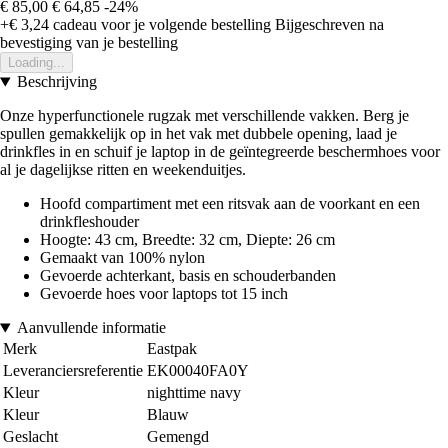
€ 85,00
€ 64,85
-24%
+€ 3,24
cadeau voor je volgende bestelling
Bijgeschreven na
bevestiging van je bestelling
Loading...
Beschrijving
Onze hyperfunctionele rugzak met verschillende vakken. Berg je
spullen gemakkelijk op in het vak met dubbele opening, laad je
drinkfles in en schuif je laptop in de geïntegreerde beschermhoes voor
al je dagelijkse ritten en weekenduitjes.
Hoofd compartiment met een ritsvak aan de voorkant en een
drinkfleshouder
Hoogte: 43 cm, Breedte: 32 cm, Diepte: 26 cm
Gemaakt van 100% nylon
Gevoerde achterkant, basis en schouderbanden
Gevoerde hoes voor laptops tot 15 inch
Aanvullende informatie
Merk
Eastpak
Leveranciersreferentie
EK00040FA0Y
Kleur
nighttime navy
Kleur
Blauw
Geslacht
Gemengd