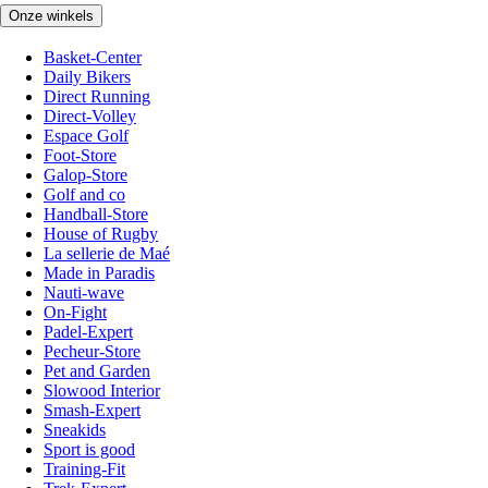
Onze winkels
Basket-Center
Daily Bikers
Direct Running
Direct-Volley
Espace Golf
Foot-Store
Galop-Store
Golf and co
Handball-Store
House of Rugby
La sellerie de Maé
Made in Paradis
Nauti-wave
On-Fight
Padel-Expert
Pecheur-Store
Pet and Garden
Slowood Interior
Smash-Expert
Sneakids
Sport is good
Training-Fit