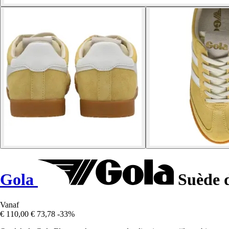
Gola
Suède 
Vanaf
€ 110,00
€ 73,78
-33%