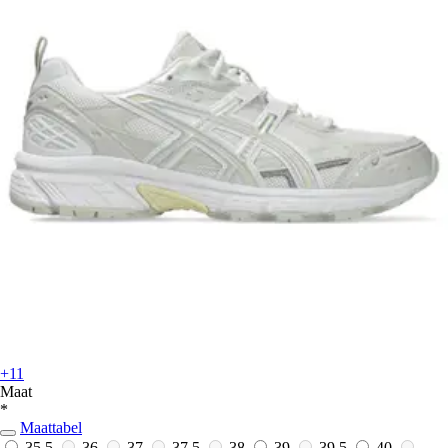
+11
Maat
*
Maattabel
35,5
36
37
37,5
38
39
39,5
40