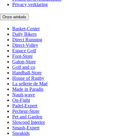
Privacy verklaring
Onze winkels
Basket-Center
Daily Bikers
Direct Running
Direct-Volley
Espace Golf
Foot-Store
Galop-Store
Golf and co
Handball-Store
House of Rugby
La sellerie de Maé
Made in Paradis
Nauti-wave
On-Fight
Padel-Expert
Pecheur-Store
Pet and Garden
Slowood Interior
Smash-Expert
Sneakids