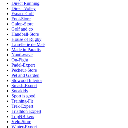
Direct Running
Direct-Volley
Espace Golf
Foot-Store
Galop-Store
Golf and co
Handball-Store
House of Rugby
La sellerie de Maé
Made in Paradis
Nauti-wave
On-Fight
Padel-Expert
Pecheur-Store
Pet and Garden
Slowood Interior
Smash-Expert
Sneakids
Sport is good
Training-Fit
Trek-Expert
Triathlon-Expert
TripNBikers
Vélo-Store
Winter-Expert