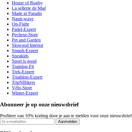
House of Rugby
La sellerie de Maé
Made in Paradis
Nauti-wave
On-Fight
Padel-Expert
Pecheur-Store
Pet and Garden
Slowood Interior
Smash-Expert
Sneakids
Sport is good
Training-Fit
Trek-Expert
Triathlon-Expert
TripNBikers
Vélo-Store
Winter-Expert
Abonneer je op onze nieuwsbrief
Profiteer van 10% korting door je aan te melden voor onze nieuwsbrief
Aanmelden