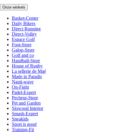
Onze winkels
Basket-Center
Daily Bikers
Direct Running
Direct-Volley
Espace Golf
Foot-Store
Galop-Store
Golf and co
Handball-Store
House of Rugby
La sellerie de Maé
Made in Paradis
Nauti-wave
On-Fight
Padel-Expert
Pecheur-Store
Pet and Garden
Slowood Interior
Smash-Expert
Sneakids
Sport is good
Training-Fit