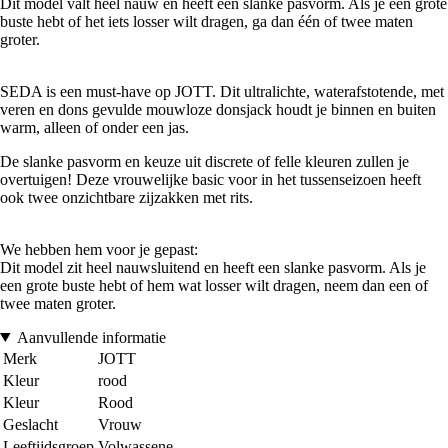
Dit model valt heel nauw en heeft een slanke pasvorm. Als je een grote
buste hebt of het iets losser wilt dragen, ga dan één of twee maten
groter.
SEDA is een must-have op JOTT. Dit ultralichte, waterafstotende, met
veren en dons gevulde mouwloze donsjack houdt je binnen en buiten
warm, alleen of onder een jas.
De slanke pasvorm en keuze uit discrete of felle kleuren zullen je
overtuigen! Deze vrouwelijke basic voor in het tussenseizoen heeft
ook twee onzichtbare zijzakken met rits.
We hebben hem voor je gepast:
Dit model zit heel nauwsluitend en heeft een slanke pasvorm. Als je
een grote buste hebt of hem wat losser wilt dragen, neem dan een of
twee maten groter.
Aanvullende informatie
Merk
JOTT
Kleur
rood
Kleur
Rood
Geslacht
Vrouw
Leeftijdsgroep
Volwassene