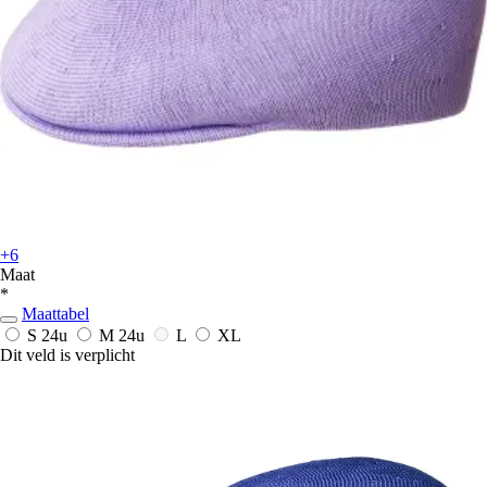
+6
Maat
*
Maattabel
S
24u
M
24u
L
XL
Dit veld is verplicht