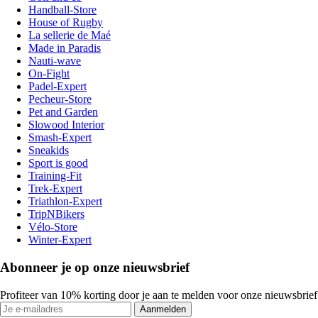
Handball-Store
House of Rugby
La sellerie de Maé
Made in Paradis
Nauti-wave
On-Fight
Padel-Expert
Pecheur-Store
Pet and Garden
Slowood Interior
Smash-Expert
Sneakids
Sport is good
Training-Fit
Trek-Expert
Triathlon-Expert
TripNBikers
Vélo-Store
Winter-Expert
Abonneer je op onze nieuwsbrief
Profiteer van 10% korting door je aan te melden voor onze nieuwsbrief
Aanmelden