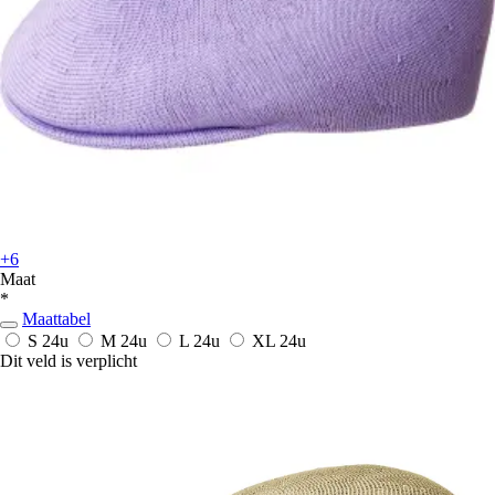
+6
Maat
*
Maattabel
S
24u
M
24u
L
24u
XL
24u
Dit veld is verplicht