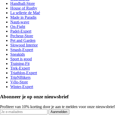
Handball-Store
House of Rugby
La sellerie de Maé
Made in Paradis
Nauti-wave
On-Fight
Padel-Expert
Pecheur-Store
Pet and Garden
Slowood Interior
Smash-Expert
Sneakids
Sport is good
Training-Fit
Trek-Expert
Triathlon-Expert
TripNBikers
Vélo-Store
Winter-Expert
Abonneer je op onze nieuwsbrief
Profiteer van 10% korting door je aan te melden voor onze nieuwsbrief
Aanmelden