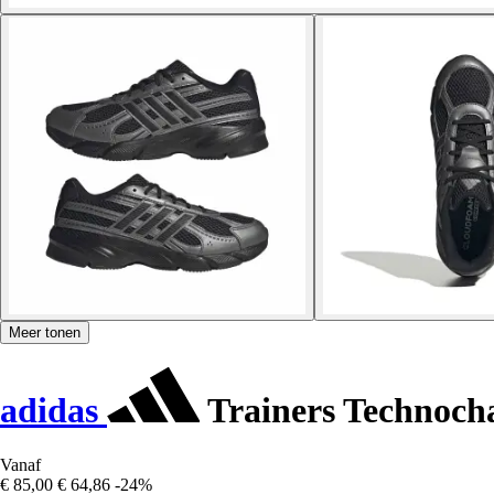
Meer tonen
adidas
Trainers Technoch
Vanaf
€ 85,00
€ 64,86
-24%