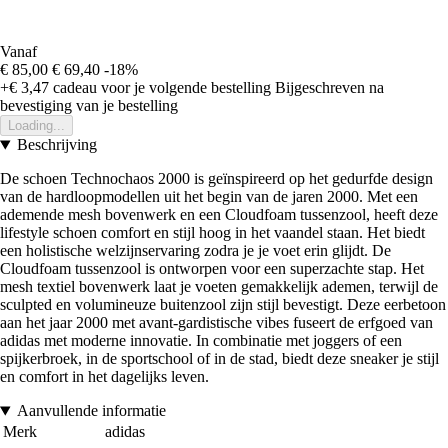
Vanaf
€ 85,00
€ 69,40
-18%
+€ 3,47
cadeau voor je volgende bestelling
Bijgeschreven na
bevestiging van je bestelling
Loading...
Beschrijving
De schoen Technochaos 2000 is geïnspireerd op het gedurfde design
van de hardloopmodellen uit het begin van de jaren 2000. Met een
ademende mesh bovenwerk en een Cloudfoam tussenzool, heeft deze
lifestyle schoen comfort en stijl hoog in het vaandel staan. Het biedt
een holistische welzijnservaring zodra je je voet erin glijdt. De
Cloudfoam tussenzool is ontworpen voor een superzachte stap. Het
mesh textiel bovenwerk laat je voeten gemakkelijk ademen, terwijl de
sculpted en volumineuze buitenzool zijn stijl bevestigt. Deze eerbetoon
aan het jaar 2000 met avant-gardistische vibes fuseert de erfgoed van
adidas met moderne innovatie. In combinatie met joggers of een
spijkerbroek, in de sportschool of in de stad, biedt deze sneaker je stijl
en comfort in het dagelijks leven.
Aanvullende informatie
Merk
adidas