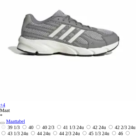
+4
Maat
*
Maattabel
39 1/3
40
40 2/3
41 1/3
24u
42
24u
42 2/3
24u
43 1/3
24u
44
24u
44 2/3
24u
45 1/3
24u
46