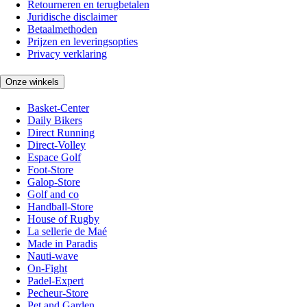
Retourneren en terugbetalen
Juridische disclaimer
Betaalmethoden
Prijzen en leveringsopties
Privacy verklaring
Onze winkels
Basket-Center
Daily Bikers
Direct Running
Direct-Volley
Espace Golf
Foot-Store
Galop-Store
Golf and co
Handball-Store
House of Rugby
La sellerie de Maé
Made in Paradis
Nauti-wave
On-Fight
Padel-Expert
Pecheur-Store
Pet and Garden