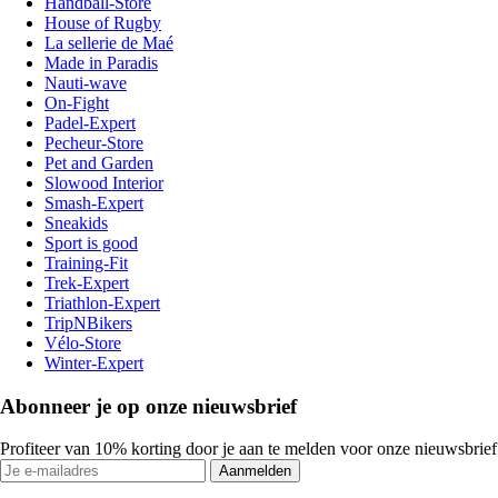
Handball-Store
House of Rugby
La sellerie de Maé
Made in Paradis
Nauti-wave
On-Fight
Padel-Expert
Pecheur-Store
Pet and Garden
Slowood Interior
Smash-Expert
Sneakids
Sport is good
Training-Fit
Trek-Expert
Triathlon-Expert
TripNBikers
Vélo-Store
Winter-Expert
Abonneer je op onze nieuwsbrief
Profiteer van 10% korting door je aan te melden voor onze nieuwsbrief
Aanmelden